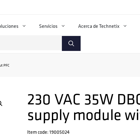
oluciones
Servicios
Acerca de Technetix
ut PFC
230 VAC 35W DB
supply module w
Item code: 19005024