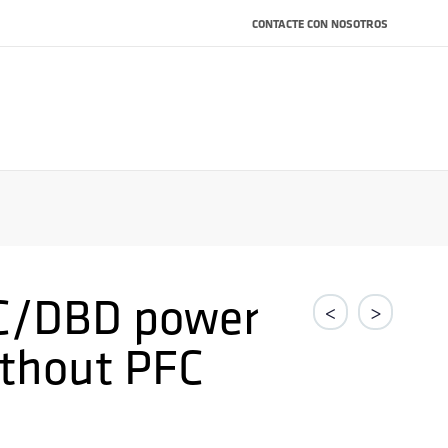
CONTACTE CON NOSOTROS
C/DBD power
<
>
ithout PFC