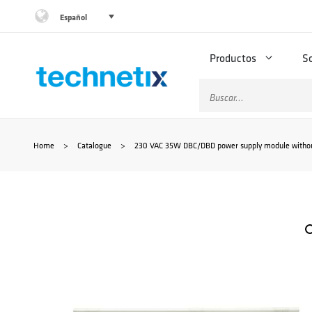
Saltar
Español
al
Productos
S
contenido
Buscar:
Home
>
Catalogue
>
230 VAC 35W DBC/DBD power supply module witho