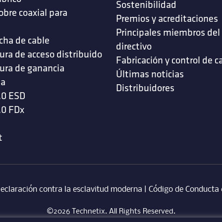
Sostenibilidad
obre coaxial para
Premios y acreditaciones
s
Principales miembros del
cha de cable
directivo
ura de acceso distribuido
Fabricación y control de c
ura de ganancia
Últimas noticias
da
Distribuidores
.0 ESD
.0 FDx
t
eclaración contra la esclavitud moderna
‎ |
Código de Conducta 
©2026 Technetix. All Rights Reserved.