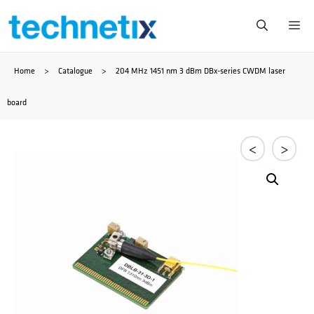
Saltar
Me
al
Home
>
Catalogue
>
204 MHz 1451 nm 3 dBm DBx-series CWDM laser
contenido
board
<
>