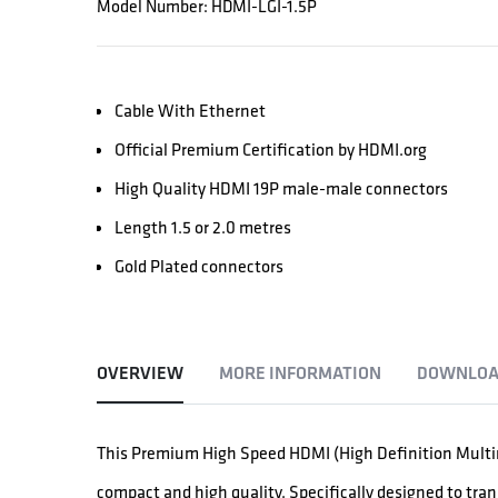
Model Number: HDMI-LGI-1.5P
Cable With Ethernet
Official Premium Certification by HDMI.org
High Quality HDMI 19P male-male connectors
Length 1.5 or 2.0 metres
Gold Plated connectors
OVERVIEW
MORE INFORMATION
DOWNLOA
This Premium High Speed HDMI (High Definition Multim
compact and high quality. Specifically designed to tra