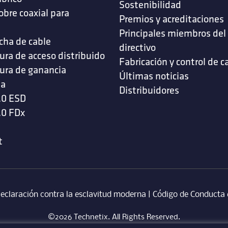
Sostenibilidad
obre coaxial para
Premios y acreditaciones
s
Principales miembros del
cha de cable
directivo
ura de acceso distribuido
Fabricación y control de c
ura de ganancia
Últimas noticias
da
Distribuidores
.0 ESD
.0 FDx
t
eclaración contra la esclavitud moderna
‎ |
Código de Conducta 
©2026 Technetix. All Rights Reserved.