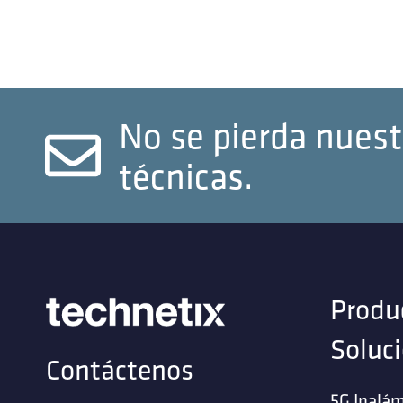
No se pierda nuest
técnicas.
Produ
Soluc
Contáctenos
5G Inalám