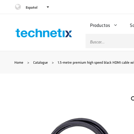
Saltar
Español
al
Productos
S
contenido
Buscar:
Home
>
Catalogue
>
1.5-metre premium high speed black HDMI cable wi