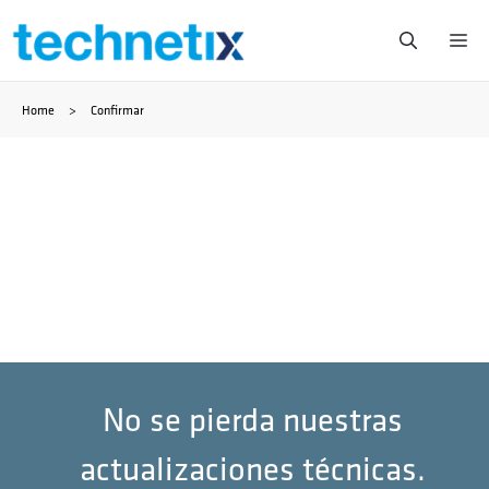
Saltar
Me
al
Home
>
Confirmar
contenido
No se pierda nuestras
actualizaciones técnicas.