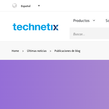
Saltar
Español
al
Productos
S
contenido
Buscar:
Home
>
Últimas noticias
>
Publicaciones de blog