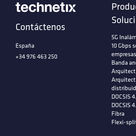
Produ
Soluc
Contáctenos
5G Inalám
España
10 Gbps s
empresa
+34 976 463 250
Banda an
Arquitect
Arquitect
distribui
DOCSIS 4
DOCSIS 4
Fibra
Flexi-spli