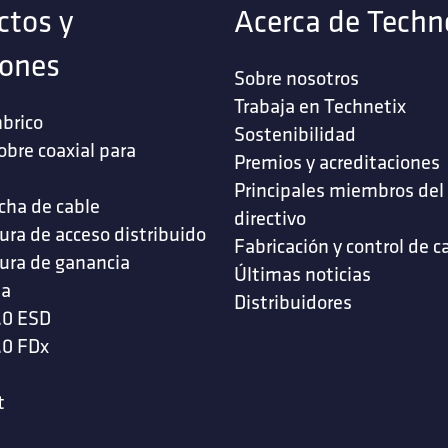
ctos y
Acerca de Techn
iones
Sobre nosotros
Trabaja en Technetix
brico
Sostenibilidad
obre coaxial para
Premios y acreditaciones
s
Principales miembros del
cha de cable
directivo
ura de acceso distribuido
Fabricación y control de c
ura de ganancia
Últimas noticias
da
Distribuidores
.0 ESD
.0 FDx
t