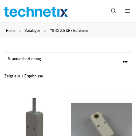
Zum
Me
Inhalt
Home
>
Catalogue
>
TRISX 2,0 GHz Isolatoren
springen
Zeigt alle 3 Ergebnisse