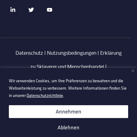
Datenschutz
|
Nutzungsbedingungen
|
Erklärung
zu Sklaverei und Menschenhandel
|
Wir verwenden Cookies, um Ihre Präferenzen zu bewahren und die
Verhaltenskodex für Lieferanten
|
Anti-
Webseitenleistung zu verbessern. Weitere Informationen finden Sie
Korruptionsrichtlinie
in unserer
Datenschutzrichtlinie
.
©2026 Technetix. All Rights Reserved.
Annehmen
Ablehnen