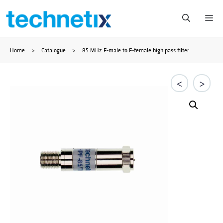
Zum
Me
Inhalt
Home
>
Catalogue
>
85 MHz F-male to F-female high pass filter
springen
<
>